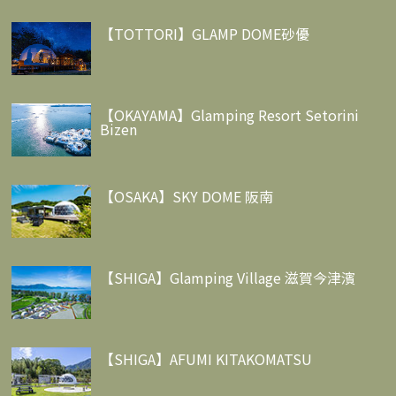
【TOTTORI】GLAMP DOME砂優
【OKAYAMA】Glamping Resort Setorini
Bizen
【OSAKA】SKY DOME 阪南
【SHIGA】Glamping Village 滋賀今津濱
【SHIGA】AFUMI KITAKOMATSU