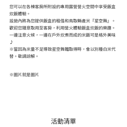
您可以在各棟客房所附設的專用露營營火空間中享受飯盒
炊飯體驗。
設施內將為您提供飯盒的租借和鳥取縣產米『星空舞』。
歡迎您隨意取用至客房，利用營火體驗飯盒炊飯的樂趣。
一邊注意火候，一邊在戶外炊煮而成的米飯可是格外美味
♪
※當因為米量不足導致星空舞難取得時，會以別種白米代
替。敬請諒解。
※圖片就是圖片
活動清單