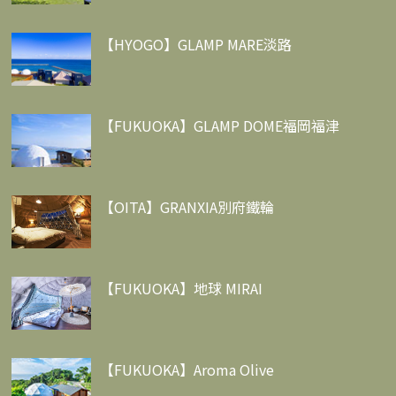
【HYOGO】GLAMP MARE淡路
【FUKUOKA】GLAMP DOME福岡福津
【OITA】GRANXIA別府鐵輪
【FUKUOKA】地球 MIRAI
【FUKUOKA】Aroma Olive